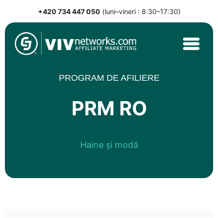
+420 734 447 050
(luni–vineri : 8:30–17:30)
Skip
to
content
VIVnetworks.com
Nejvýkonnější affiliate síť v CEE
PROGRAM DE AFILIERE
PRM RO
Haine și modă