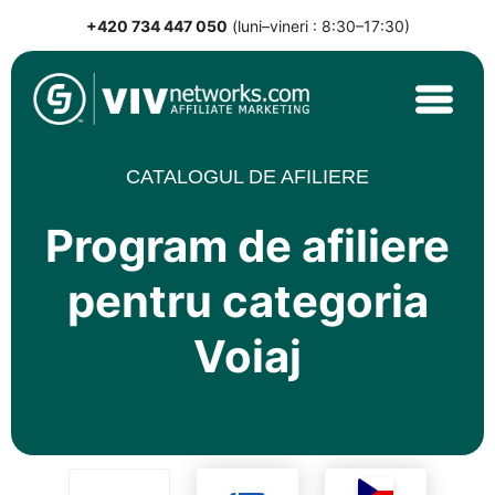
+420 734 447 050
(luni–vineri : 8:30–17:30)
Skip
to
content
VIVnetworks.com
Nejvýkonnější affiliate síť v CEE
CATALOGUL DE AFILIERE
Program de afiliere
pentru categoria
Voiaj