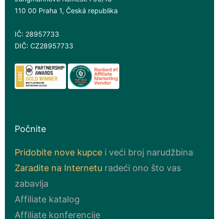
110 00 Praha 1, Česká republika
IČ: 28957733
DIČ: CZ28957733
Počnite
Pridobite nove kupce
i veći broj narudžbina
Zaradite na Internetu
radeći ono što vas
zabavlja
Affiliate katalog
Affiliate konferencije