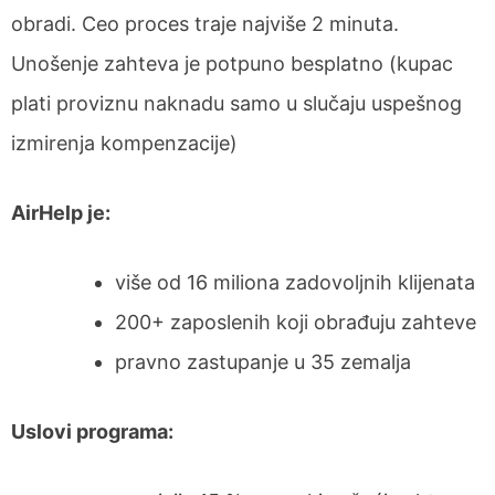
obradi. Ceo proces traje najviše 2 minuta.
Unošenje zahteva je potpuno besplatno (kupac
plati proviznu naknadu samo u slučaju uspešnog
izmirenja kompenzacije)
AirHelp je:
više od 16 miliona zadovoljnih klijenata
200+ zaposlenih koji obrađuju zahteve
pravno zastupanje u 35 zemalja
Uslovi programa: