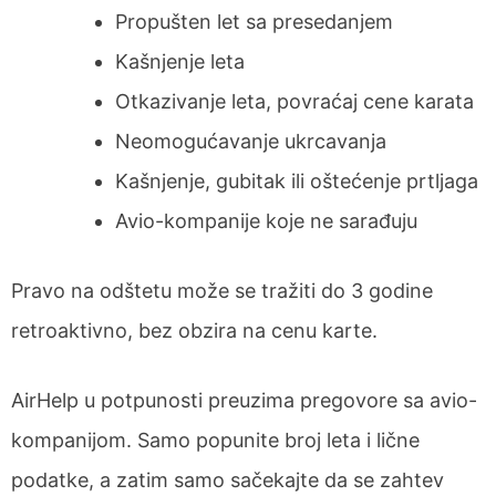
Propušten let sa presedanjem
Kašnjenje leta
Otkazivanje leta, povraćaj cene karata
Neomogućavanje ukrcavanja
Kašnjenje, gubitak ili oštećenje prtljaga
Avio-kompanije koje ne sarađuju
Pravo na odštetu može se tražiti do 3 godine
retroaktivno, bez obzira na cenu karte.
AirHelp u potpunosti preuzima pregovore sa avio-
kompanijom. Samo popunite broj leta i lične
podatke, a zatim samo sačekajte da se zahtev