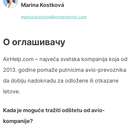
Marina Kostková
marina.kostkova@vivnetworks.com
О оглашивачу
AirHelp.com – najveća svetska kompanija koja od
2013. godine pomaže putnicima avio-prevoznika
da dobiju nadoknadu za odložene ili otkazane
letove.
Kada je moguće tražiti odštetu od avio-
kompanije?