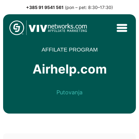
+385 91 9541 561
(pon – pet: 8:30–17:30)
Skip
to
content
VIVnetworks.com
Nejvýkonnější affiliate síť v CEE
AFFILATE PROGRAM
Airhelp.com
Putovanja