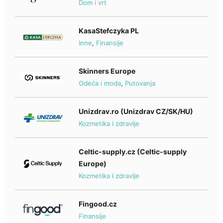
Dom i vrt
KasaStefczyka PL
Inne
,
Finansije
Skinners Europe
Odeća i moda
,
Putovanja
Unizdrav.ro (Unizdrav CZ/SK/HU)
Kozmetika i zdravlje
Celtic-supply.cz (Celtic-supply
Europe)
Kozmetika i zdravlje
Fingood.cz
Finansije