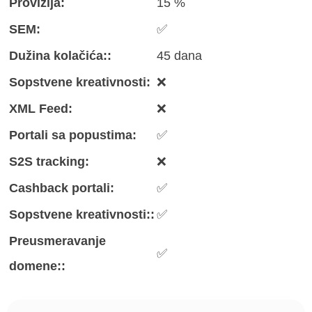
Provizija:
15 %
SEM:
✅
Dužina kolačića::
45 dana
Sopstvene kreativnosti:
❌
XML Feed:
❌
Portali sa popustima:
✅
S2S tracking:
❌
Cashback portali:
✅
Sopstvene kreativnosti::
✅
Preusmeravanje
✅
domene::