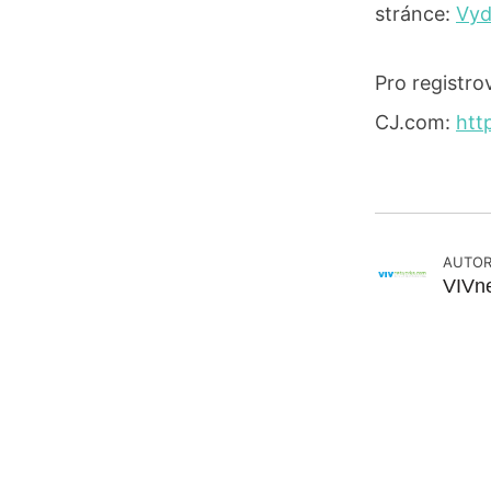
stránce:
Vyd
Pro registr
CJ.com:
htt
AUTOR
VIVn