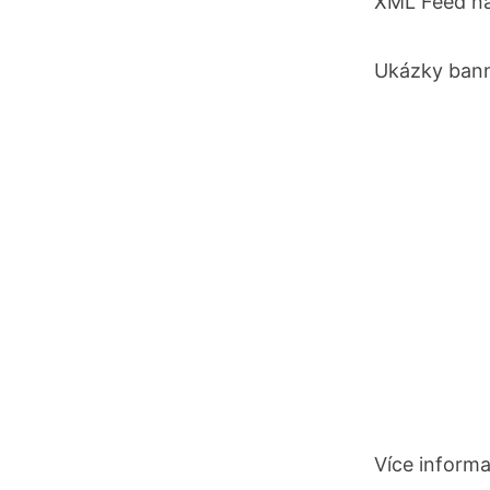
XML Feed na
Ukázky bann
Více informa