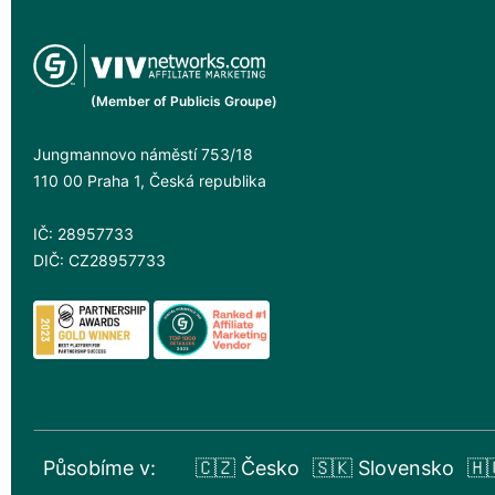
(Member of Publicis Groupe)
Jungmannovo náměstí 753/18
110 00 Praha 1, Česká republika
IČ: 28957733
DIČ: CZ28957733
Působíme v:
🇨🇿 Česko
🇸🇰 Slovensko
🇭