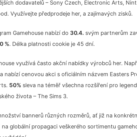
jších dodavatelů – Sony Czech, Electronic Arts, Ni
od. Využívejte předprodeje her, a zajímavých zisků.
rogram Gamehouse nabízí do
30.4.
svým partnerům za
0 %
. Délka platnosti cookie je 45 dní.
ouse využívá často akční nabídky výrobců her. Např
a nabízí cenovou akci s oficiálním názvem Easters P
rts.
50%
sleva na téměř všechna rozšíření pro legend
dského života – The Sims 3.
množství bannerů různých rozměrů, ať již na konkrétn
i na globální propagaci veškerého sortimentu gameh