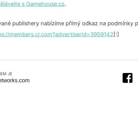
ělávejte s Gamehouse.cz
.
ované publishery nabízíme přímý odkaz na podmínky 
ps://members.cj.com?advertiserId=3959142
[:]
EM JE
etworks.com