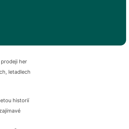
 prodeji her
ch, letadlech
tou historií
 zajímavé