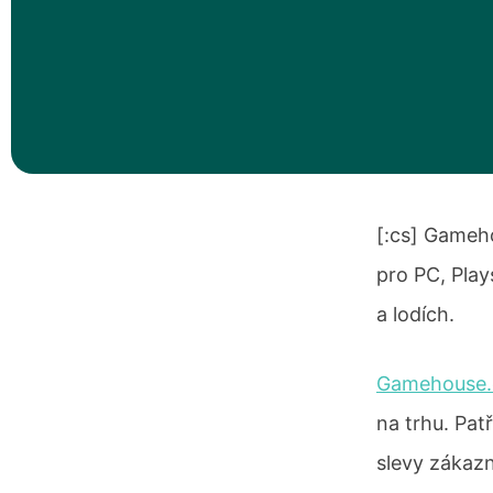
[:cs]
Gamehous
pro PC, Play
a lodích.
Gamehouse.
na trhu. Pat
slevy zákaz