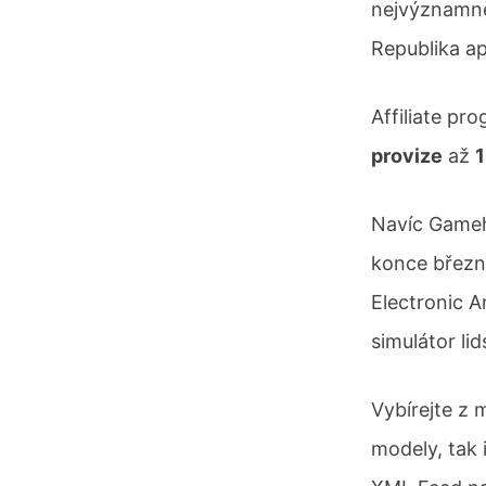
nejvýznamně
Republika ap
Affiliate p
provize
až
1
Navíc Gameh
konce březn
Electronic A
simulátor li
Vybírejte z 
modely, tak 