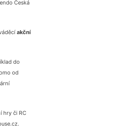
ntendo Česká
váděcí
akční
íklad do
romo od
ární
í hry či RC
ouse.cz.