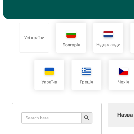
Усі країни
Нідерланди
Болгарія
Україна
Греція
Чехія
Search Button
Search
Hазва
for: