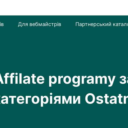
ів
Для вебмайстрiв
Партнерський катал
Affilate programy з
атегоріями Ostat