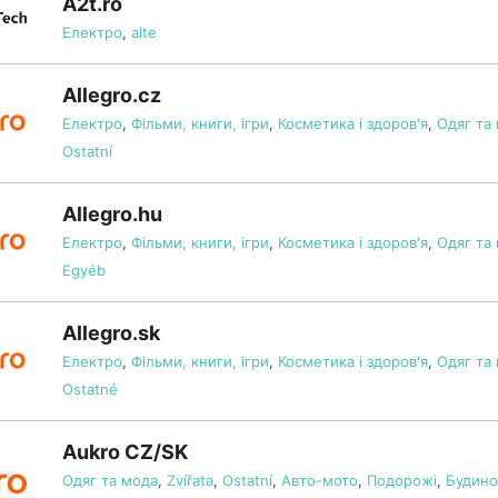
A2t.ro
Електро
,
alte
Allegro.cz
Електро
,
Фільми, книги, ігри
,
Косметика і здоров'я
,
Одяг та
Ostatní
Allegro.hu
Електро
,
Фільми, книги, ігри
,
Косметика і здоров'я
,
Одяг та
Egyéb
Allegro.sk
Електро
,
Фільми, книги, ігри
,
Косметика і здоров'я
,
Одяг та
Ostatné
Aukro CZ/SK
Одяг та мода
,
Zvířata
,
Ostatní
,
Авто-мото
,
Подорожі
,
Будинок