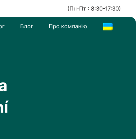
(Пн-Пт : 8:30-17:30)
ог
Блог
Про компанію
а
ní