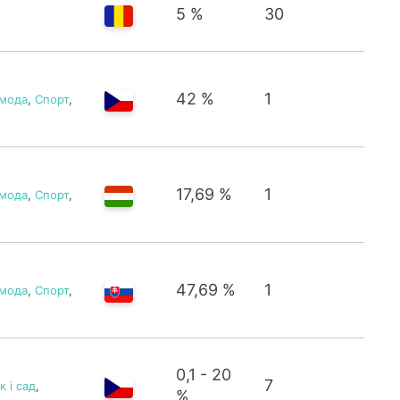
5 %
30
42 %
1
 мода
,
Спорт
,
17,69 %
1
 мода
,
Спорт
,
47,69 %
1
 мода
,
Спорт
,
0,1 - 20
7
 і сад
,
%