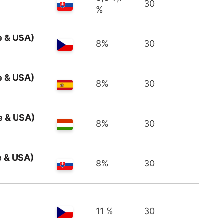
30
%
e & USA)
8%
30
e & USA)
8%
30
e & USA)
8%
30
e & USA)
8%
30
11 %
30