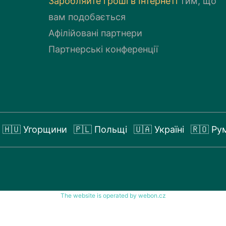
Заробляйте грошi в Iнтернетi
тим, що
вам подобається
Афілійовані партнери
Партнерські конференції
🇭🇺 Угорщини
🇵🇱 Польщі
🇺🇦 Україні
🇷🇴 Рум
The website is operated by webon.cz