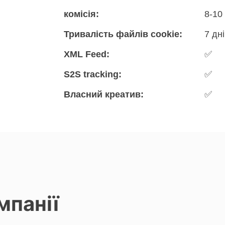
комісія:
8-10
Тривалість файлів cookie:
7 дн
XML Feed:
✅
S2S tracking:
✅
Власний креатив:
✅
мпанії