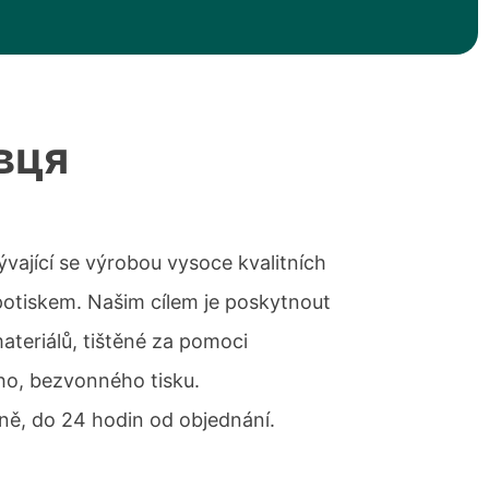
вця
vající se výrobou vysoce kvalitních
 potiskem. Našim cílem je poskytnout
teriálů, tištěné za pomoci
ho, bezvonného tisku.
ě, do 24 hodin od objednání.