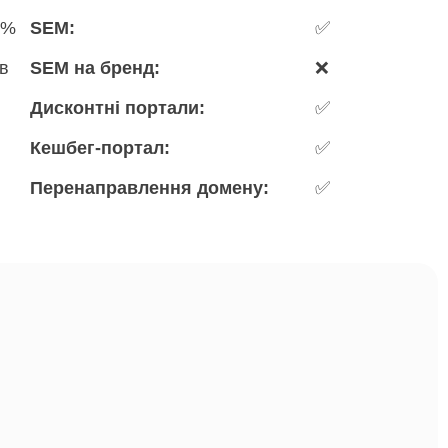
 %
SEM:
✅
ів
SEM на бренд:
❌
Дисконтні портали:
✅
Кешбег-портал:
✅
Перенаправлення домену:
✅