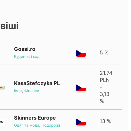
віші
Gossi.ro
5 %
Будинок і сад
21.74
PLN
KasaStefczyka PL
-
Inne
,
Фінанси
3,13
%
Skinners Europe
13 %
Одяг та мода
,
Подорожі