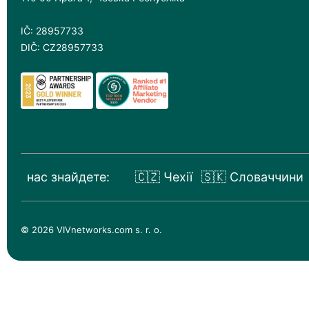
IČ: 28957733
DIČ: CZ28957733
нас знайдете:
🇨🇿 Чехії
🇸🇰 Словаччини
© 2026 VIVnetworks.com s. r. o.