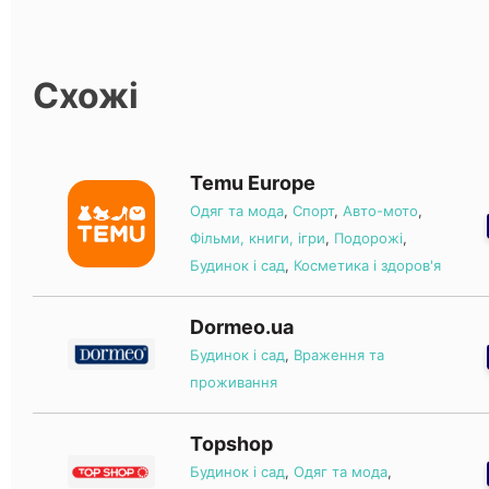
Схожі
Temu Europe
Одяг та мода
,
Спорт
,
Авто-мото
,
Фільми, книги, ігри
,
Подорожі
,
Будинок і сад
,
Косметика і здоров'я
Dormeo.ua
Будинок і сад
,
Враження та
проживання
Topshop
Будинок і сад
,
Одяг та мода
,