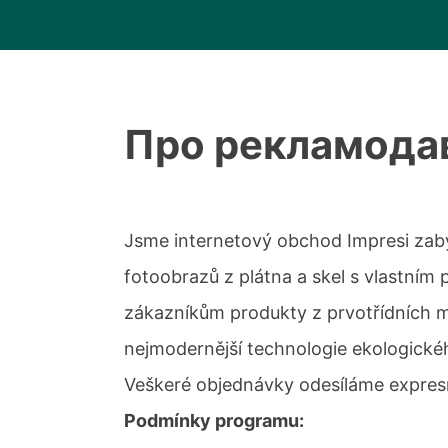
Про рекламода
Jsme internetový obchod Impresi zabý
fotoobrazů z plátna a skel s vlastním
zákazníkům produkty z prvotřídních ma
nejmodernější technologie ekologické
Veškeré objednávky odesíláme expresn
Podmínky programu: