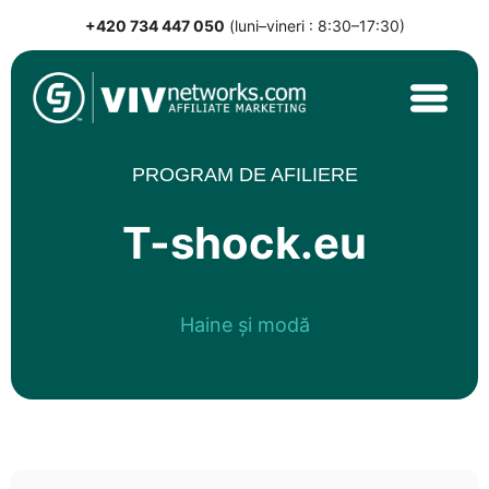
+420 734 447 050
(luni–vineri : 8:30–17:30)
Skip
to
content
VIVnetworks.com
Nejvýkonnější affiliate síť v CEE
PROGRAM DE AFILIERE
T-shock.eu
Haine și modă