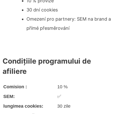
10 % provize
30 dní cookies
Omezení pro partnery: SEM na brand a
přímé přesměrování
Condițiile programului de
afiliere
Comision :
10 %
SEM:
✅
lungimea cookies:
30 zile