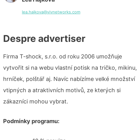
lea.hajkova@vivnetworks.com
Despre advertiser
Firma T-shock, s.r.o. od roku 2006 umožňuje
vytvořit si na webu vlastní potisk na tričko, mikinu,
hrníček, polštář aj. Navíc nabízíme velké množství
vtipných a atraktivních motivů, ze kterých si
zákazníci mohou vybrat.
Podmínky programu: