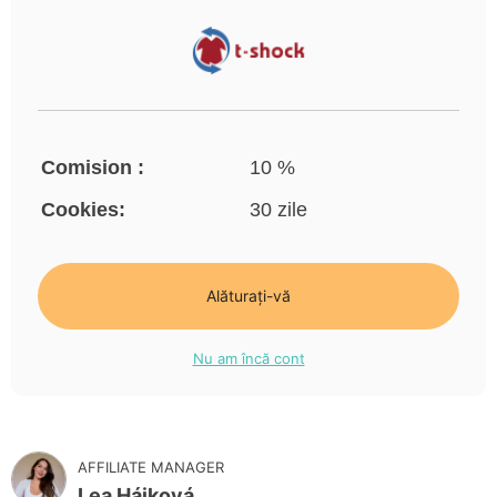
Comision :
10 %
Cookies:
30 zile
Alăturați-vă
Nu am încă cont
AFFILIATE MANAGER
Lea Hájková