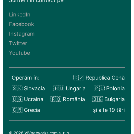
Suntem în contact pe
LinkedIn
Facebook
Instagram
Twitter
Youtube
Operăm în:
🇨🇿 Republica Cehă
🇸🇰 Slovacia
🇭🇺 Ungaria
🇵🇱 Polonia
🇺🇦 Ucraina
🇷🇴 România
🇧🇬 Bulgaria
🇬🇷 Grecia
și alte 19 tări
© 2026 VIVnetworks.com s. r. o.