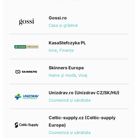
Gossi.ro
Casa și grădină
KasaStefczyka PL
Inne
,
Finanțe
Skinners Europe
Haine și modă
,
Voiaj
Unizdrav.ro (Unizdrav CZ/SK/HU)
Cosmetică și sănătate
Celtic-supply.cz (Celtic-supply
Europe)
Cosmetică și sănătate