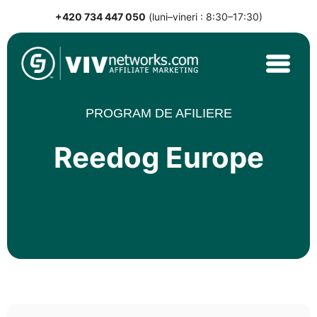
+420 734 447 050
(luni–vineri : 8:30–17:30)
Skip
to
content
VIVnetworks.com
Nejvýkonnější affiliate síť v CEE
PROGRAM DE AFILIERE
Reedog Europe