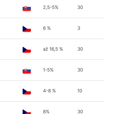
2,5-5%
30
6 %
3
až 16,5 %
30
1-5%
30
4-8 %
10
8%
30