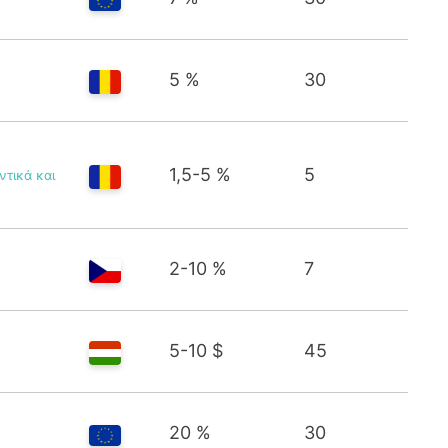
5 %
30
1,5-5 %
5
ντικά και
2-10 %
7
5-10 $
45
20 %
30