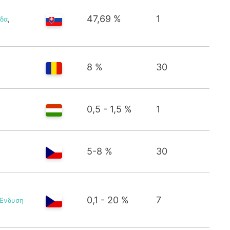
47,69 %
1
όδα
,
8 %
30
0,5 - 1,5 %
1
5-8 %
30
0,1 - 20 %
7
Ένδυση