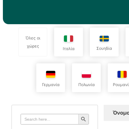
Όλες οι
χώρες
Σουηδία
Ιταλία
Γερμανία
Πολωνία
Ρουμανί
Όνομα
Search Button
Search
for: