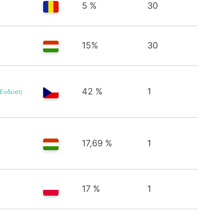
5 %
30
15%
30
42 %
1
Ένδυση
17,69 %
1
17 %
1