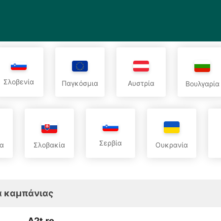
Σλοβενία
Παγκόσμια
Αυστρία
Βουλγαρία
Σερβία
α
Σλοβακία
Ουκρανία
 καμπάνιας
A2t.ro