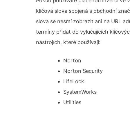
Pokud používáte placenou inzerci ve 
klíčová slova spojená s obchodní zna
slova se nesmí zobrazit ani na URL ad
termíny přidat do vylučujících klíčový
nástrojích, které používají:
Norton
Norton Security
LifeLock
SystemWorks
Utilities