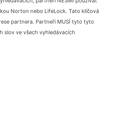
výhledáváčích, partneři NESMÍ používat
čkou Norton nebo LifeLock. Tato klíčová
rese partnera. Partneři MUSÍ tyto tyto
ch slov ve všech vyhledávacích