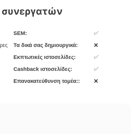
 συνεργατών
SEM:
✅
ρες
Τα δικά σας δημιουργικά:
❌
Εκπτωτικές ιστοσελίδες:
✅
Cashback ιστοσελίδες:
✅
Επανακατεύθυνση τομέα::
❌