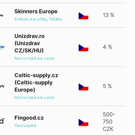
Skinners Europe
13 %
Ένδυση και μόδα
,
Ταξίδια
Unizdrav.ro
(Unizdrav
4 %
CZ/SK/HU)
Καλλυντικά και υγεία
Celtic-supply.cz
(Celtic-supply
5 %
Europe)
Καλλυντικά και υγεία
500-
Fingood.cz
750
Οικονομικά
CZK