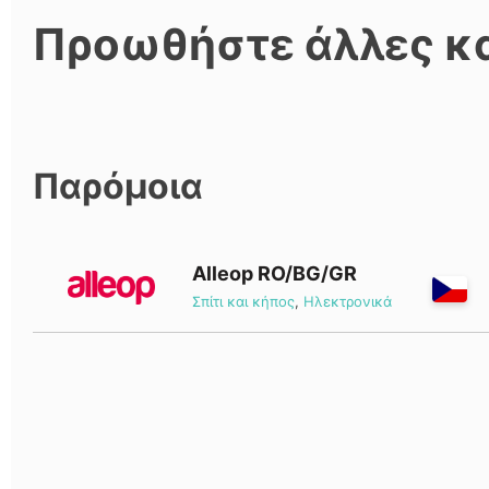
Προωθήστε άλλες κ
Παρόμοια
Alleop RO/BG/GR
Σπίτι και κήπος
,
Ηλεκτρονικά