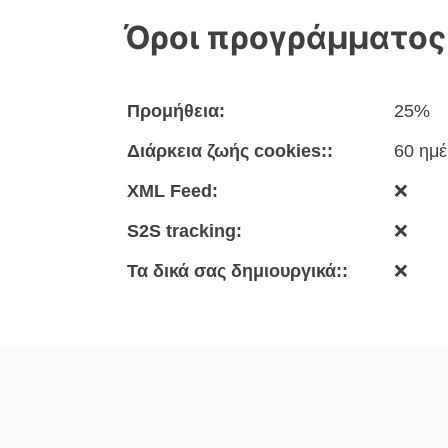
Όροι προγράμματος
Προμήθεια:
25%
Διάρκεια ζωής cookies::
60 ημέ
XML Feed:
❌
S2S tracking:
❌
Τα δικά σας δημιουργικά::
❌