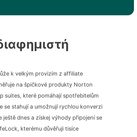
 διαφημιστή
e k velkým provizím z affiliate
měřuje na špičkové produkty Norton
p suites, které pomáhají spotřebitelům
e se stahují a umožnují rychlou konverzi
e ještě dnes a získej výhody připojení se
eLock, kterému důvěřuji tisíce