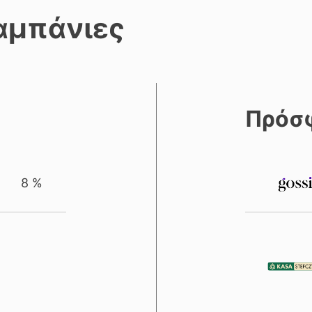
αμπάνιες
Πρόσ
8 %