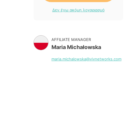
Δεν έχω ακόμη λογαριασμό
AFFILIATE MANAGER
Maria Michałowska
maria.michalowska@vivnetworks.com