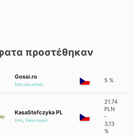
φατα προστέθηκαν
Gossi.ro
5 %
Σπίτι και κήπος
21.74
PLN
KasaStefczyka PL
-
Inne
,
Οικονομικά
3,13
%