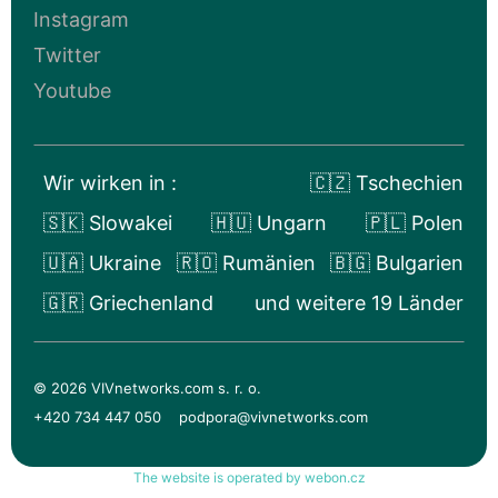
Instagram
Twitter
Youtube
Wir wirken in :
🇨🇿 Tschechien
🇸🇰 Slowakei
🇭🇺 Ungarn
🇵🇱 Polen
🇺🇦 Ukraine
🇷🇴 Rumänien
🇧🇬 Bulgarien
🇬🇷 Griechenland
und weitere 19 Länder
© 2026 VIVnetworks.com s. r. o.
+420 734 447 050
podpora@vivnetworks.com
The website is operated by webon.cz