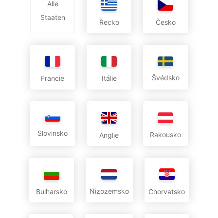
Alle
Staaten
Řecko
Česko
Švédsko
Francie
Itálie
Slovinsko
Rakousko
Anglie
Nizozemsko
Bulharsko
Chorvatsko