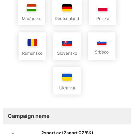
Maďarsko
Deutschland
Polsko
Srbsko
Rumunsko
Slovensko
Ukrajina
Campaign name
2sport.cz (2sport CZ/SK)