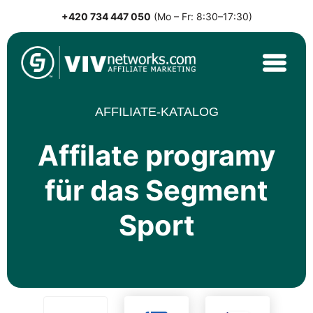
+420 734 447 050
(Mo – Fr: 8:30–17:30)
Skip
to
content
VIVnetworks.com
Nejvýkonnější affiliate síť v CEE
AFFILIATE-KATALOG
Affilate programy
für das Segment
Sport