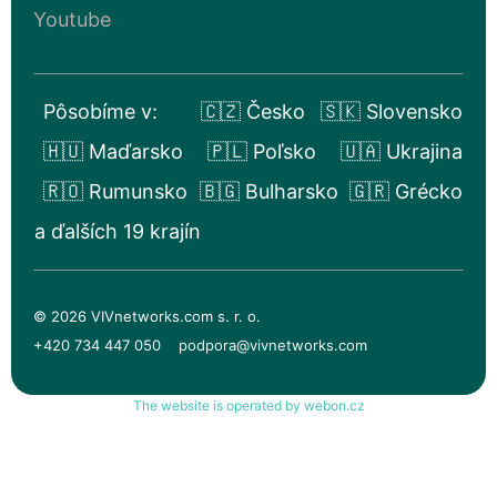
Youtube
Pôsobíme v:
🇨🇿 Česko
🇸🇰 Slovensko
🇭🇺 Maďarsko
🇵🇱 Poľsko
🇺🇦 Ukrajina
🇷🇴 Rumunsko
🇧🇬 Bulharsko
🇬🇷 Grécko
a ďalších 19 krajín
© 2026 VIVnetworks.com s. r. o.
+420 734 447 050
podpora@vivnetworks.com
The website is operated by webon.cz