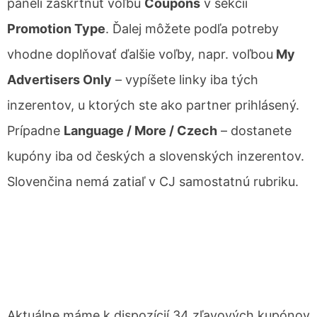
paneli zaškrtnúť voľbu
Coupons
v sekcií
Promotion Type
. Ďalej môžete podľa potreby
vhodne doplňovať ďalšie voľby, napr. voľbou
My
Advertisers Only
– vypíšete linky iba tých
inzerentov, u ktorých ste ako partner prihlásený.
Prípadne
Language / More / Czech
– dostanete
kupóny iba od českých a slovenských inzerentov.
Slovenčina nemá zatiaľ v CJ samostatnú rubriku.
Aktuálne máme k dispozícií 34 zľavových kupónov