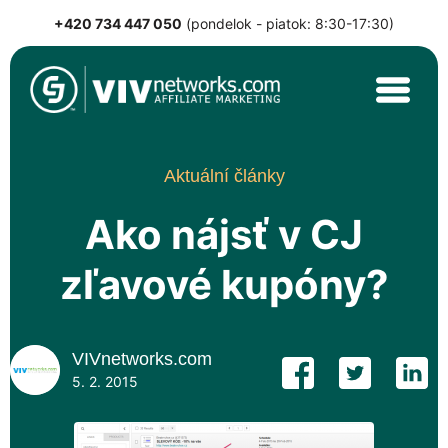
+420 734 447 050
(pondelok - piatok: 8:30-17:30)
Skip
to
content
VIVnetworks.com
Nejvýkonnější affiliate síť v CEE
Aktuální články
Ako nájsť v CJ
zľavové kupóny?
VIVnetworks.com
5. 2. 2015