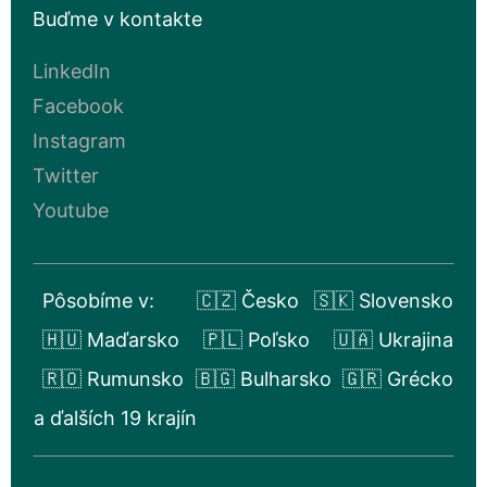
Buďme v kontakte
LinkedIn
Facebook
Instagram
Twitter
Youtube
Pôsobíme v:
🇨🇿 Česko
🇸🇰 Slovensko
🇭🇺 Maďarsko
🇵🇱 Poľsko
🇺🇦 Ukrajina
🇷🇴 Rumunsko
🇧🇬 Bulharsko
🇬🇷 Grécko
a ďalších 19 krajín