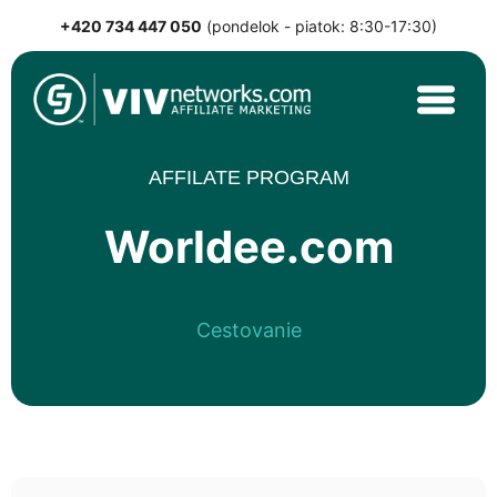
+420 734 447 050
(pondelok - piatok: 8:30-17:30)
Skip
to
content
VIVnetworks.com
Nejvýkonnější affiliate síť v CEE
AFFILATE PROGRAM
Worldee.com
Cestovanie