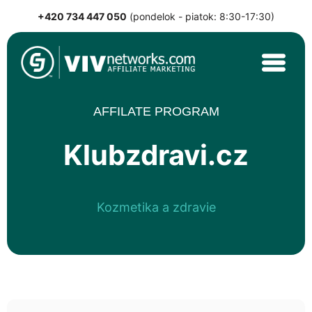
+420 734 447 050
(pondelok - piatok: 8:30-17:30)
Skip
to
content
VIVnetworks.com
Nejvýkonnější affiliate síť v CEE
AFFILATE PROGRAM
Klubzdravi.cz
Kozmetika a zdravie