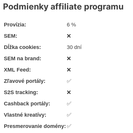
Podmienky affiliate programu
Provízia:
6 %
SEM:
❌
Dĺžka cookies:
30 dní
SEM na brand:
❌
XML Feed:
❌
Zľavové portály:
✅
S2S tracking:
❌
Cashback portály:
✅
Vlastné kreatívy:
✅
Presmerovanie domény:
✅