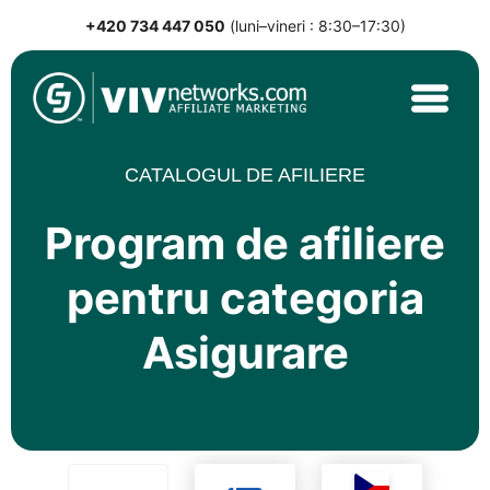
+420 734 447 050
(luni–vineri : 8:30–17:30)
Skip
to
content
VIVnetworks.com
Nejvýkonnější affiliate síť v CEE
CATALOGUL DE AFILIERE
Program de afiliere
pentru categoria
Asigurare