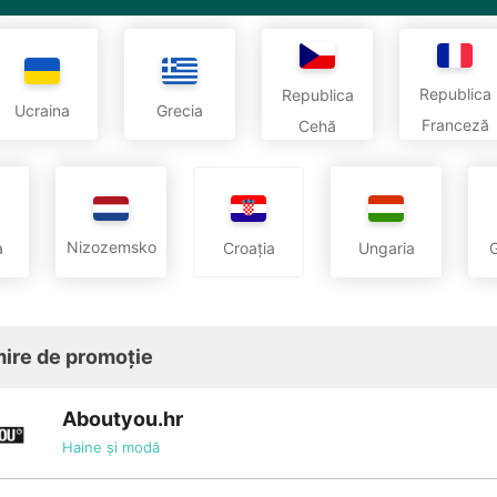
Republica
Republica
Ucraina
Grecia
Franceză
Cehă
Nizozemsko
a
Croația
Ungaria
ire de promoție
Aboutyou.hr
Haine și modă