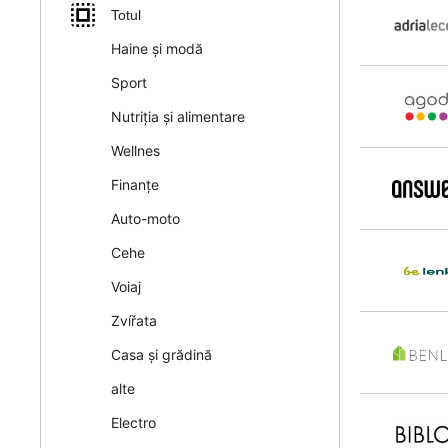
Totul
Haine și modă
Sport
Nutriția și alimentare
Wellnes
Finanțe
Auto-moto
Cehe
Voiaj
Zvířata
Casa și grădină
alte
Electro