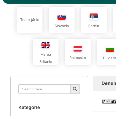
Toate țările
Slovacia
Serbia
Marea
Rakousko
Bulgari
Britanie
Denum
Search Button
Search
for:
Kategorie