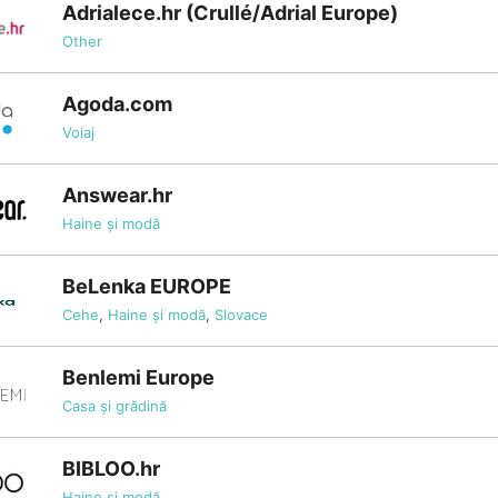
Adrialece.hr (Crullé/Adrial Europe)
Other
Agoda.com
Voiaj
Answear.hr
Haine și modă
BeLenka EUROPE
Cehe
,
Haine și modă
,
Slovace
Benlemi Europe
Casa și grădină
BIBLOO.hr
Haine și modă