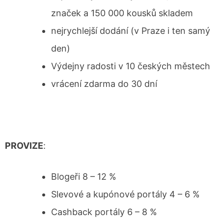
značek a 150 000 kousků skladem
nejrychlejší dodání (v Praze i ten samý
den)
Výdejny radosti v 10 českých městech
vrácení zdarma do 30 dní
PROVIZE
:
Blogeři 8 – 12 %
Slevové a kupónové portály 4 – 6 %
Cashback portály 6 – 8 %