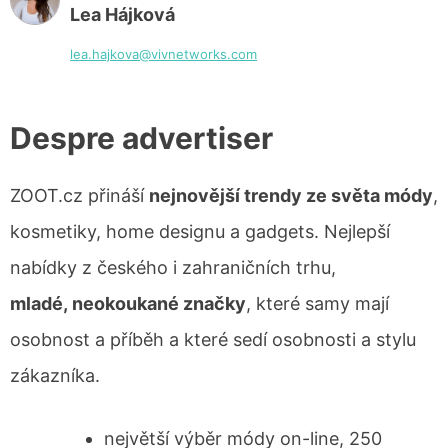
Lea Hájková
lea.hajkova@vivnetworks.com
Despre advertiser
ZOOT.cz přináší
nejnovější trendy ze světa módy
,
kosmetiky, home designu a gadgets. Nejlepší
nabídky z českého i zahraničních trhu,
mladé, neokoukané značky
, které samy mají
osobnost a příběh a které sedí osobnosti a stylu
zákazníka.
největší výběr módy on-line, 250