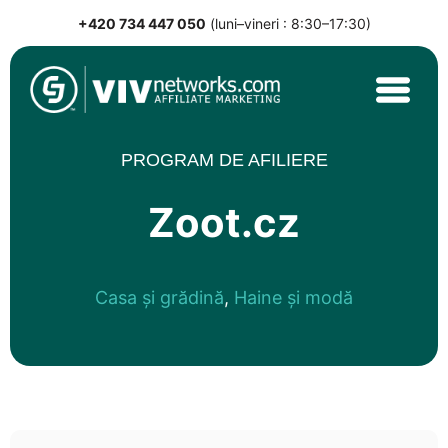
+420 734 447 050
(luni–vineri : 8:30–17:30)
Skip
to
content
VIVnetworks.com
Nejvýkonnější affiliate síť v CEE
PROGRAM DE AFILIERE
Zoot.cz
Casa și grădină
,
Haine și modă