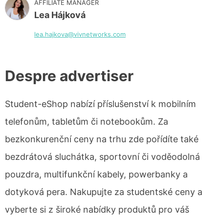
AFFILIATE MANAGER
Lea Hájková
lea.hajkova@vivnetworks.com
Despre advertiser
Student-eShop nabízí příslušenství k mobilním
telefonům, tabletům či notebookům. Za
bezkonkurenční ceny na trhu zde pořídíte také
bezdrátová sluchátka, sportovní či voděodolná
pouzdra, multifunkční kabely, powerbanky a
dotyková pera. Nakupujte za studentské ceny a
vyberte si z široké nabídky produktů pro váš