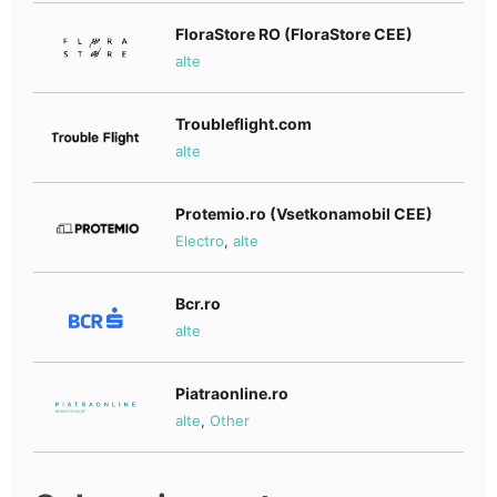
FloraStore RO (FloraStore CEE)
alte
Troubleflight.com
alte
Protemio.ro (Vsetkonamobil CEE)
Electro
,
alte
Bcr.ro
alte
Piatraonline.ro
alte
,
Other