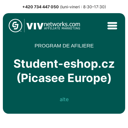
+420 734 447 050
(luni–vineri : 8:30–17:30)
Skip
to
content
VIVnetworks.com
Nejvýkonnější affiliate síť v CEE
PROGRAM DE AFILIERE
Student-eshop.cz
(Picasee Europe)
alte