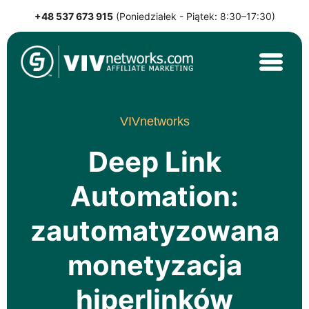
+48 537 673 915
(Poniedziałek - Piątek: 8:30–17:30)
Skip
to
content
VIVnetworks.com Sp. z o.o.
Nejvýkonnější affiliate síť v CEE
VIVnetworks
Deep Link
Automation:
zautomatyzowana
monetyzacja
hiperlinków