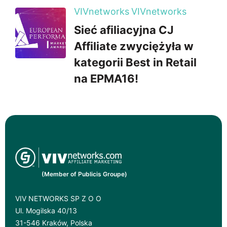
VIVnetworks
VIVnetworks
Sieć afiliacyjna CJ
Affiliate zwyciężyła w
kategorii Best in Retail
na EPMA16!
(Member of Publicis Groupe)
VIV NETWORKS SP Z O O
Ul. Mogilska 40/13
31-546 Kraków, Polska