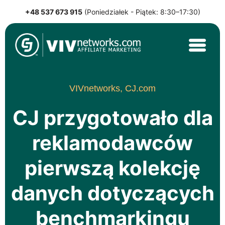
+48 537 673 915
(Poniedziałek - Piątek: 8:30–17:30)
Skip
to
content
VIVnetworks.com Sp. z o.o.
Nejvýkonnější affiliate síť v CEE
VIVnetworks,
CJ.com
CJ przygotowało dla
reklamodawców
pierwszą kolekcję
danych dotyczących
benchmarkingu