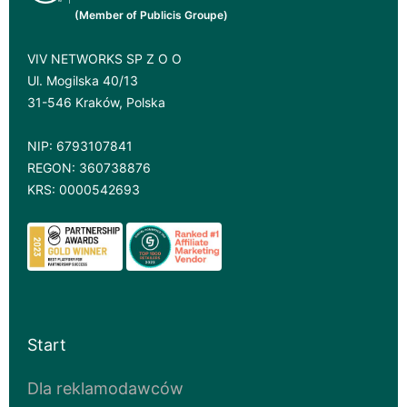
(Member of Publicis Groupe)
VIV NETWORKS SP Z O O
Ul. Mogilska 40/13
31-546 Kraków, Polska
NIP: 6793107841
REGON: 360738876
KRS: 0000542693
Start
Dla reklamodawców