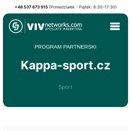
+48 537 673 915
(Poniedziałek - Piątek: 8:30–17:30)
Skip
to
content
VIVnetworks.com Sp. z o.o.
Nejvýkonnější affiliate síť v CEE
PROGRAM PARTNERSKI
Kappa-sport.cz
Sport