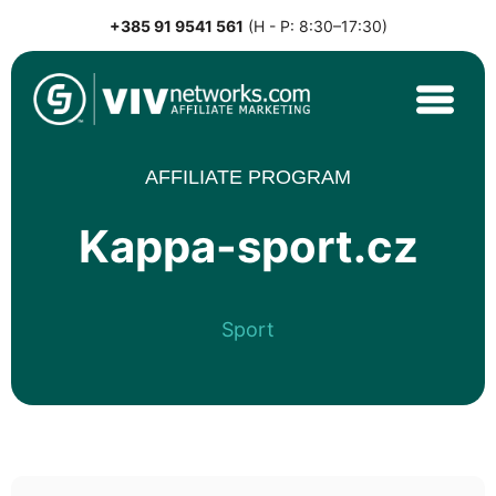
+385 91 9541 561
(H - P: 8:30–17:30)
Skip
to
content
VIVnetworks.com
Nejvýkonnější affiliate síť v CEE
AFFILIATE PROGRAM
Kappa-sport.cz
Sport