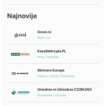
Najnovije
Gossi.ro
Dom i vrt
KasaStefczyka PL
Inne
,
Financije
Skinners Europe
Odjeća i moda
,
Putovanja
Unizdrav.ro (Unizdrav CZ/SK/HU)
Kozmetika i zdravlje