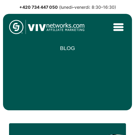
+420 734 447 050
(lunedi–venerdi: 8:30–16:30)
Skip
to
content
VIVnetworks.com
Nejvýkonnější affiliate síť v CEE
BLOG