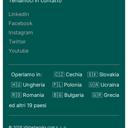
Teniamoci in contatto
LinkedIn
Facebook
Instagram
Twitter
Youtube
Operiamo in:
🇨🇿 Cechia
🇸🇰 Slovakia
🇭🇺 Ungheria
🇵🇱 Polonia
🇺🇦 Ucraina
🇷🇴 Romania
🇧🇬 Bulgaria
🇬🇷 Grecia
ed altri 19 paesi
© 2026 VIVnetworks.com s. r. o.