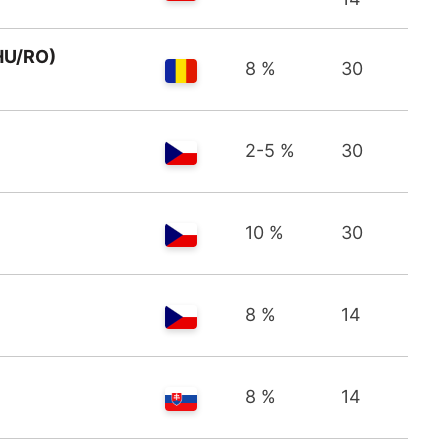
HU/RO)
8 %
30
2-5 %
30
10 %
30
8 %
14
8 %
14