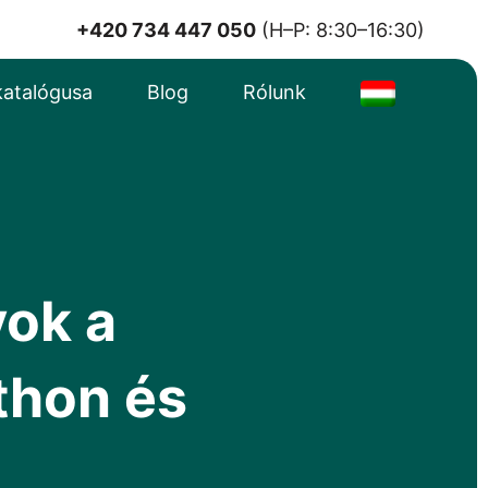
+420 734 447 050
(H–P: 8:30–16:30)
katalógusa
Blog
Rólunk
yok a
thon és