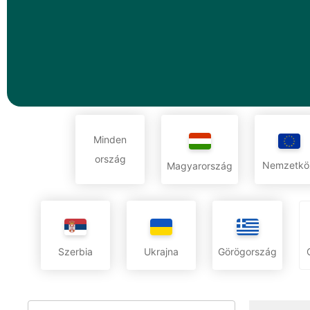
Minden
ország
Nemzetkö
Magyarország
Szerbia
Ukrajna
Görögország