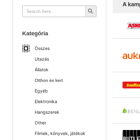
A kam
Search Button
Search
for:
Kategória
Összes
Utazás
Állatok
Otthon és kert
Egyéb
Elektronika
Hangszerek
Other
Filmek, könyvek, játékok