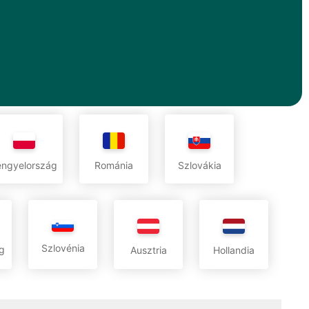
engyelország
Románia
Szlovákia
Szlovénia
g
Ausztria
Hollandia