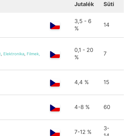
Jutalék
Süti
3,5 - 6
14
%
0,1 - 20
7
t
,
Elektronika
,
Filmek,
%
4,4 %
15
4-8 %
60
3-
7-12 %
14