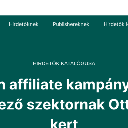
Hirdetőknek
Publishereknek
Hirdetők 
HIRDETŐK KATALÓGUSA
 affiliate kampán
ező szektornak Ot
kert