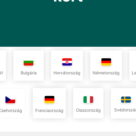
zi
Bulgária
Horvátország
Németország
L
Svédorszá
Olaszország
Csehország
Franciaország