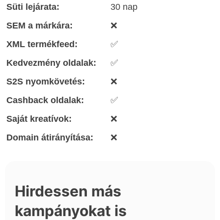
Süti lejárata:
30 nap
SEM a márkára:
❌
XML termékfeed:
✅
Kedvezmény oldalak:
✅
S2S nyomkövetés:
❌
Cashback oldalak:
✅
Saját kreatívok:
❌
Domain átirányítása:
❌
Hirdessen más
kampányokat is