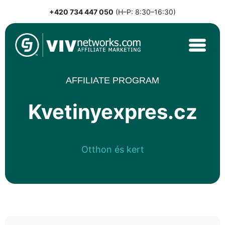
+420 734 447 050
(H–P: 8:30–16:30)
Skip
to
content
VIVnetworks.com
Nejvýkonnější affiliate síť v CEE
AFFILIATE PROGRAM
Kvetinyexpres.cz
Otthon és kert