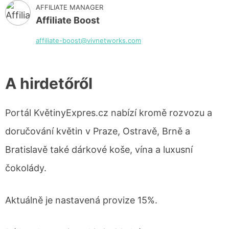
AFFILIATE MANAGER
Affiliate Boost
affiliate-boost@vivnetworks.com
A hirdetőről
Portál KvětinyExpres.cz nabízí kromě rozvozu a
doručování květin v Praze, Ostravě, Brně a
Bratislavě také dárkové koše, vína a luxusní
čokolády.
Aktuálně je nastavená provize 15%.