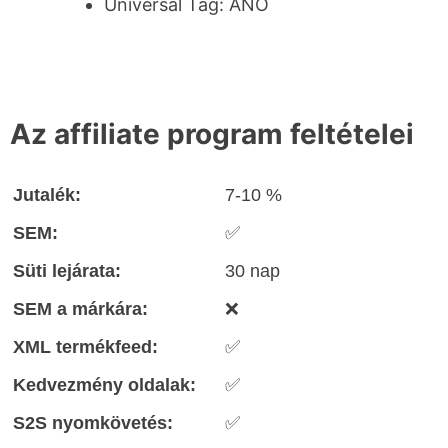
Universal Tag: ANO
Az affiliate program feltételei
Jutalék:
7-10 %
SEM:
✅
Süti lejárata:
30 nap
SEM a márkára:
❌
XML termékfeed:
✅
Kedvezmény oldalak:
✅
S2S nyomkövetés:
✅