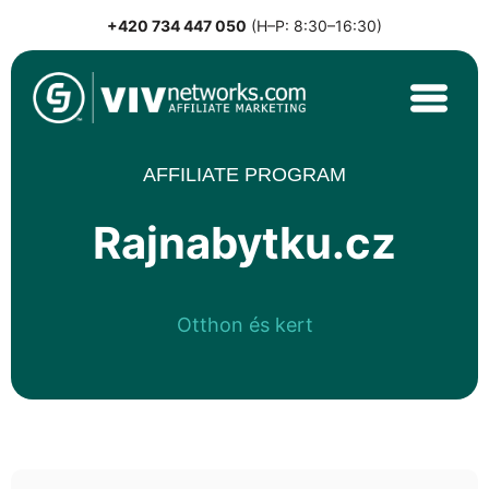
+420 734 447 050
(H–P: 8:30–16:30)
Skip
to
content
VIVnetworks.com
Nejvýkonnější affiliate síť v CEE
AFFILIATE PROGRAM
Rajnabytku.cz
Otthon és kert