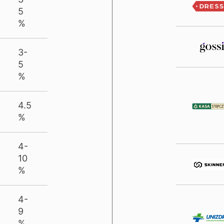
5
%
3-
5
%
4.5
%
4-
10
%
4-
9
%