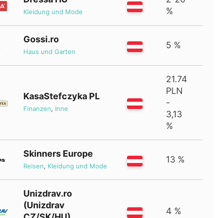
%
Kleidung und Mode
Gossi.ro
5 %
Haus und Garten
21.74
PLN
KasaStefczyka PL
-
Finanzen
,
Inne
3,13
%
Skinners Europe
13 %
Reisen
,
Kleidung und Mode
Unizdrav.ro
(Unizdrav
4 %
CZ/SK/HU)