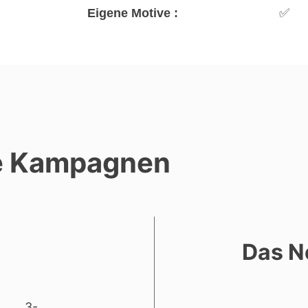
Eigene Motive :
✅
re Kampagnen
Das N
3-