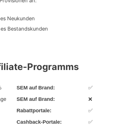
 Provisionen an:
ines Neukunden
ines Bestandskunden
filiate-Programms
%
SEM auf Brand:
✅
age
SEM auf Brand:
❌
Rabattportale:
✅
Cashback-Portale:
✅