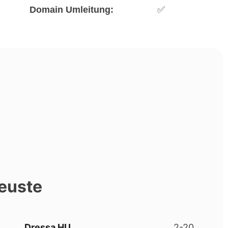
Domain Umleitung:
✅
euste
Dressa HU
2-20