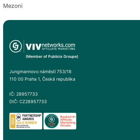
Mezoni
(Member of Publicis Groupe)
Jungmannovo náměstí 753/18
110 00 Praha 1, Česká republika
IČ: 28957733
DIČ: CZ28957733