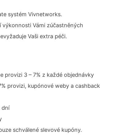
iate systém Vivnetworks.
í výkonnosti Vámi zúčastněných
evyžaduje Vaši extra péči.
me provizi 3 – 7% z každé objednávky
 7% provizi, kupónové weby a cashback
 dní
y
ouze schválené slevové kupóny.