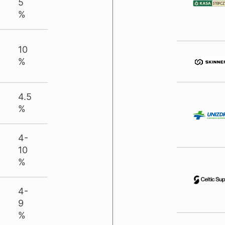
5
%
10
%
4.5
%
4-
10
%
4-
9
%