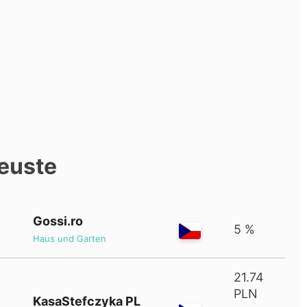
euste
Gossi.ro
5 %
Haus und Garten
21.74
PLN
KasaStefczyka PL