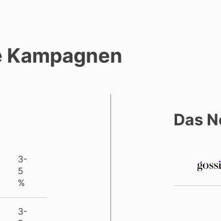
re Kampagnen
Das N
3-
5
%
3-