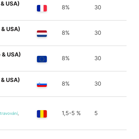
 & USA)
8%
30
 & USA)
8%
30
 & USA)
8%
30
 & USA)
8%
30
1,5-5 %
5
travování
,