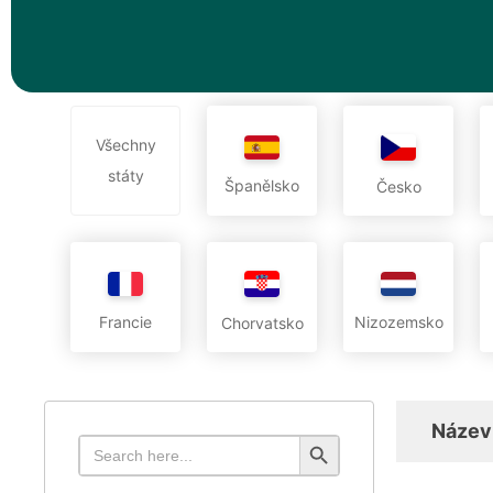
Všechny
státy
Španělsko
Česko
Francie
Nizozemsko
Chorvatsko
Název
Search Button
Search
for: