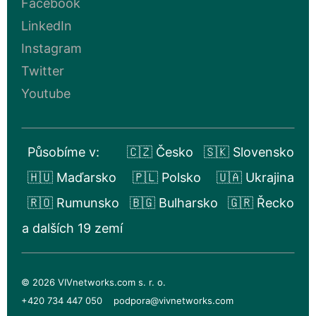
Facebook
LinkedIn
Instagram
Twitter
Youtube
Působíme v:
🇨🇿 Česko
🇸🇰 Slovensko
🇭🇺 Maďarsko
🇵🇱 Polsko
🇺🇦 Ukrajina
🇷🇴 Rumunsko
🇧🇬 Bulharsko
🇬🇷 Řecko
a dalších 19 zemí
© 2026 VIVnetworks.com s. r. o.
+420 734 447 050
podpora@vivnetworks.com