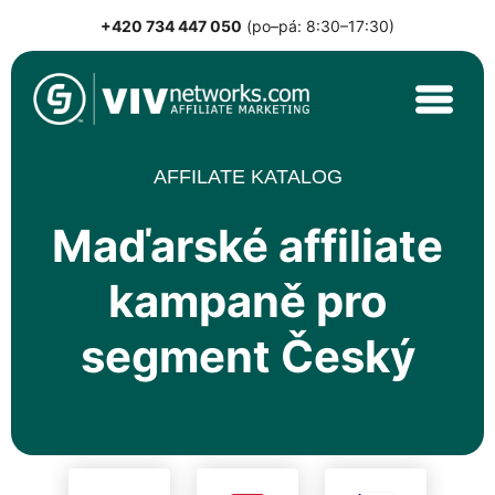
+420 734 447 050
(po–pá: 8:30–17:30)
Skip
to
content
VIVnetworks.com
Nejvýkonnější affiliate síť v CEE
AFFILATE KATALOG
Maďarské affiliate
kampaně pro
segment Český