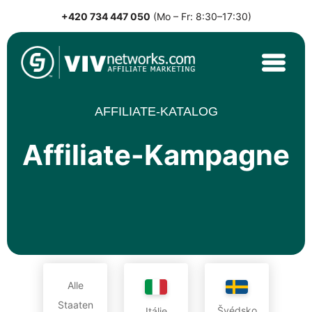
+420 734 447 050
(Mo – Fr: 8:30–17:30)
Skip
to
content
VIVnetworks.com
Nejvýkonnější affiliate síť v CEE
AFFILIATE-KATALOG
Affiliate-Kampagne
Alle
Staaten
Švédsko
Itálie