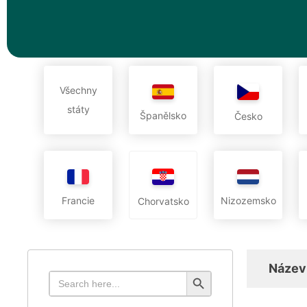
Všechny
státy
Španělsko
Česko
Francie
Nizozemsko
Chorvatsko
Název
Search Button
Search
for: