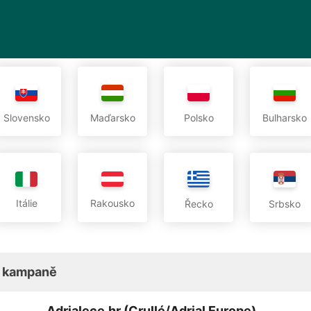
Slovensko
Maďarsko
Polsko
Bulharsko
Itálie
Rakousko
Řecko
Srbsko
 kampaně
Adrialece.hr (Crullé/Adrial Europe)