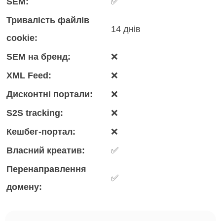
SEM:
✅
Тривалість файлів
14 днів
cookie:
SEM на бренд:
❌
XML Feed:
❌
Дисконтні портали:
❌
S2S tracking:
❌
Кешбег-портал:
❌
Власний креатив:
✅
Перенаправлення
✅
домену: