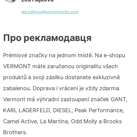
lea.hajkova@vivnetworks.com
Про рекламодавця
Prémiové značky na jednom místě. Na e-shopu
VERMONT máte zaručenou originalitu všech
produktů a svoji zásilku dostanete exkluzivně
zabalenou. Doprava i vrácení je vždy zdarma.
Vermont má výhradní zastoupení značek GANT,
KARL LAGERFELD, DIESEL, Peak Performance,
Camel Active, La Martina, Odd Molly a Brooks
Brothers.