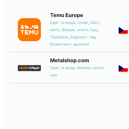
Temu Europe
Одяг та мода
,
Спорт
,
Авто-
мото
,
Фільми, книги, ігри
,
Подорожі
,
Будинок і сад
,
Косметика і здоров'я
Metalshop.com
Одяг та мода
,
Фільми, книги,
ігри