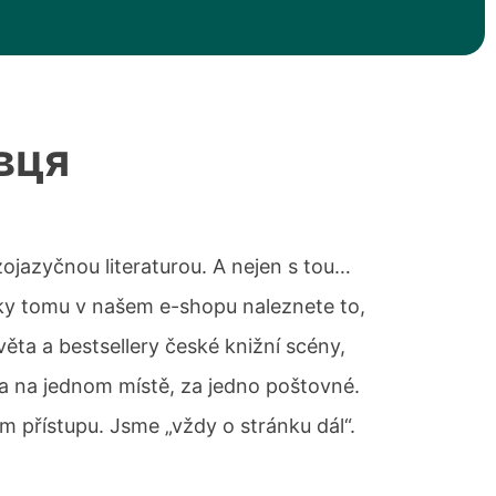
вця
zojazyčnou literaturou. A nejen s tou…
íky tomu v našem e-shopu naleznete to,
věta a bestsellery české knižní scény,
ěta na jednom místě, za jedno poštovné.
m přístupu. Jsme „vždy o stránku dál“.