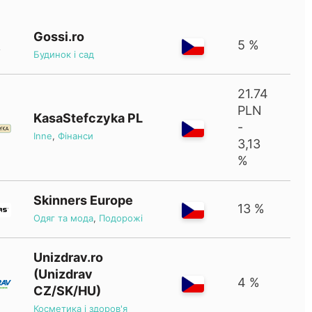
Gossi.ro
5 %
Будинок і сад
21.74
PLN
KasaStefczyka PL
-
Inne
,
Фінанси
3,13
%
Skinners Europe
13 %
Одяг та мода
,
Подорожі
Unizdrav.ro
(Unizdrav
4 %
CZ/SK/HU)
Косметика і здоров'я