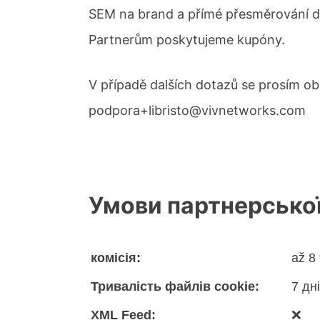
SEM na brand a přímé přesměrování 
Partnerům poskytujeme kupóny.
V případě dalších dotazů se prosím ob
podpora+libristo@vivnetworks.com
Умови партнерсько
комісія:
až 8
Тривалість файлів cookie:
7 дн
XML Feed:
❌