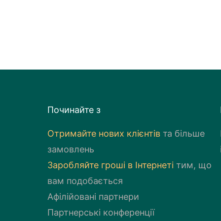
Починайте з
Отримайте нових клієнтів
та більше
замовлень
Заробляйте грошi в Iнтернетi
тим, що
вам подобається
Афілійовані партнери
Партнерські конференції