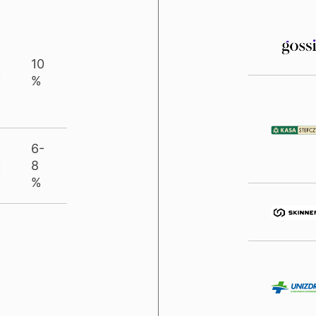
10
%
6-
8
%