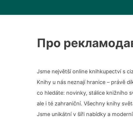
Про рекламода
Jsme největší online knihkupectví s ci
Knihy u nás neznají hranice – právě d
co hledáte: novinky, stálice knižního s
ale i té zahraniční. Všechny knihy sv
Jsme unikátní v šíři nabídky a moderní