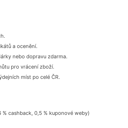
ch.
ikátů a ocenění.
, dárky nebo dopravu zdarma.
ůtu pro vrácení zboží.
dejních míst po celé ČR.
 (6 % cashback, 0,5 % kuponové weby)