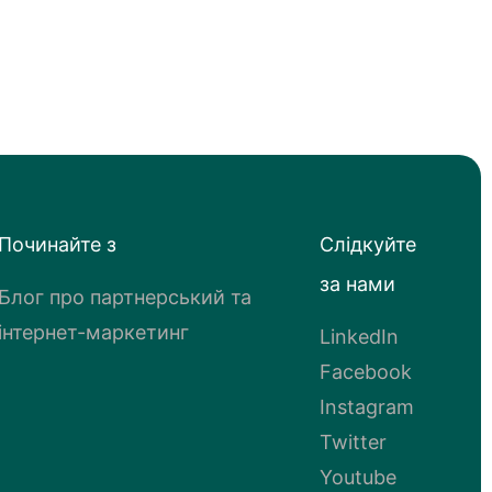
Починайте з
Слідкуйте
за нами
Блог про партнерський та
інтернет-маркетинг
LinkedIn
Facebook
Instagram
Twitter
Youtube