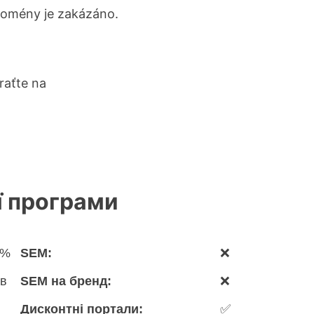
domény je zakázáno.
raťte na
ї програми
 %
SEM:
❌
ів
SEM на бренд:
❌
Дисконтні портали:
✅