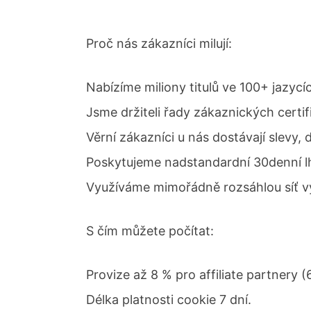
Proč nás zákazníci milují:
Nabízíme miliony titulů ve 100+ jazycí
Jsme držiteli řady zákaznických certif
Věrní zákazníci u nás dostávají slevy
Poskytujeme nadstandardní 30denní lh
Využíváme mimořádně rozsáhlou síť vý
S čím můžete počítat:
Provize až 8 % pro affiliate partnery
Délka platnosti cookie 7 dní.