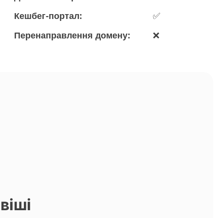
Кешбег-портал:
✅
Перенаправлення домену:
❌
віші