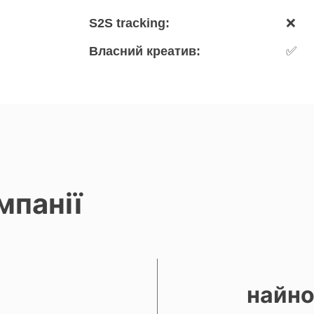
S2S tracking:
❌
Власний креатив:
✅
мпанії
найно