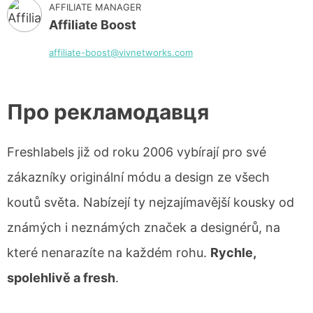
AFFILIATE MANAGER
Affiliate Boost
affiliate-boost@vivnetworks.com
Про рекламодавця
Freshlabels již od roku 2006 vybírají pro své
zákazníky originální módu a design ze všech
koutů světa. Nabízejí ty nejzajímavější kousky od
známých i neznámých značek a designérů, na
které nenarazíte na každém rohu.
Rychle,
spolehlivě a fresh
.