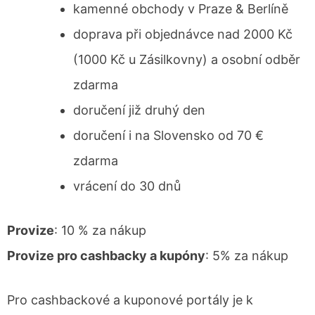
kamenné obchody v Praze & Berlíně
doprava při objednávce nad 2000 Kč
(1000 Kč u Zásilkovny) a osobní odběr
zdarma
doručení již druhý den
doručení i na Slovensko od 70 €
zdarma
vrácení do 30 dnů
Provize
: 10 % za nákup
Provize pro cashbacky a kupóny
: 5% za nákup
Pro cashbackové a kuponové portály je k