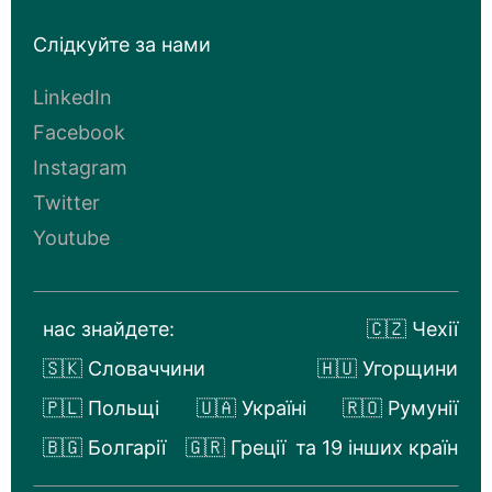
Слідкуйте за нами
LinkedIn
Facebook
Instagram
Twitter
Youtube
нас знайдете:
🇨🇿 Чехії
🇸🇰 Словаччини
🇭🇺 Угорщини
🇵🇱 Польщі
🇺🇦 Україні
🇷🇴 Румунії
🇧🇬 Болгарії
🇬🇷 Греції
та 19 інших країн