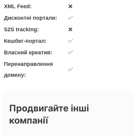
XML Feed:
❌
Дисконтні портали:
✅
S2S tracking:
❌
Кешбег-портал:
✅
Власний креатив:
✅
Перенаправлення
✅
домену:
Продвигайте інші
компанії