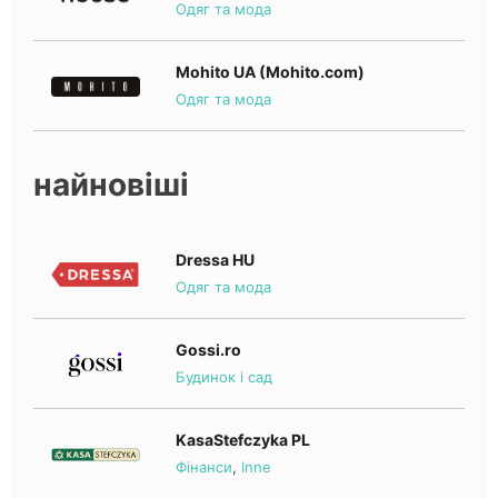
Одяг та мода
Mohito UA (Mohito.com)
Одяг та мода
найновіші
Dressa HU
Одяг та мода
Gossi.ro
Будинок і сад
KasaStefczyka PL
Фінанси
,
Inne