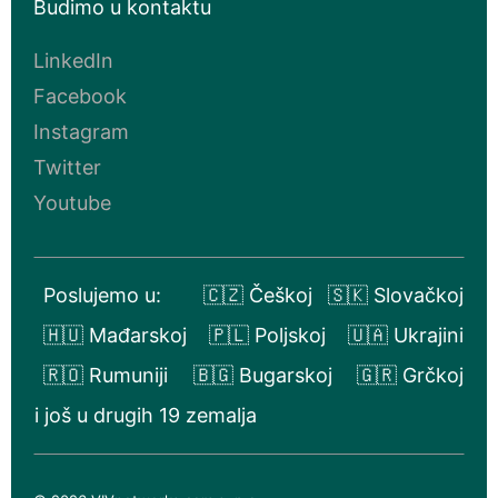
Budimo u kontaktu
LinkedIn
Facebook
Instagram
Twitter
Youtube
Poslujemo u:
🇨🇿 Češkoj
🇸🇰 Slovačkoj
🇭🇺 Mađarskoj
🇵🇱 Poljskoj
🇺🇦 Ukrajini
🇷🇴 Rumuniji
🇧🇬 Bugarskoj
🇬🇷 Grčkoj
i još u drugih 19 zemalja