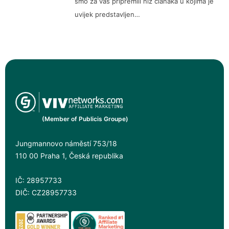
smo za vas pripremili niz članaka u kojima je
uvijek predstavljen…
(Member of Publicis Groupe)
Jungmannovo náměstí 753/18
110 00 Praha 1, Česká republika
IČ: 28957733
DIČ: CZ28957733