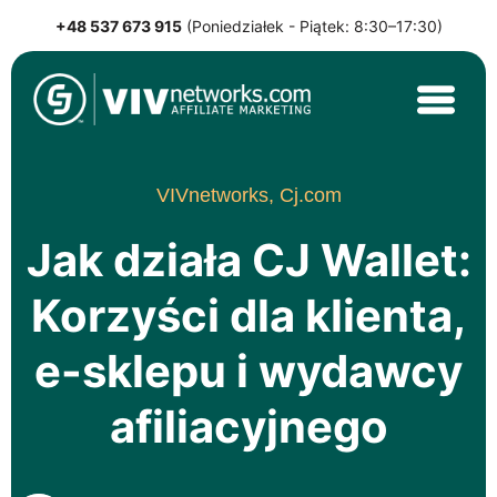
+48 537 673 915
(Poniedziałek - Piątek: 8:30–17:30)
Skip
to
content
VIVnetworks.com Sp. z o.o.
Nejvýkonnější affiliate síť v CEE
VIVnetworks,
Cj.com
Jak działa CJ Wallet:
Korzyści dla klienta,
e-sklepu i wydawcy
afiliacyjnego