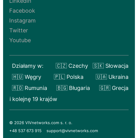
LinkedIn
Facebook
Instagram
Twitter
Youtube
Działamy w:
🇨🇿 Czechy
🇸🇰 Słowacja
🇭🇺 Węgry
🇵🇱 Polska
🇺🇦 Ukraina
🇷🇴 Rumunia
🇧🇬 Bługaria
🇬🇷 Grecja
i kolejnę 19 krajów
© 2026 VIVnetworks.com s. r. o.
+48 537 673 915
support@vivnetworks.com