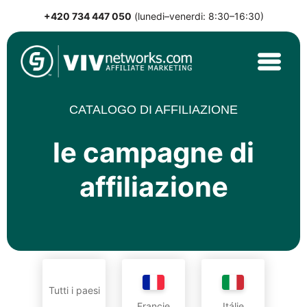
+420 734 447 050
(lunedi–venerdi: 8:30–16:30)
Skip
to
content
VIVnetworks.com
Nejvýkonnější affiliate síť v CEE
CATALOGO DI AFFILIAZIONE
le campagne di
affiliazione
Tutti i paesi
Francie
Itálie