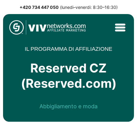
+420 734 447 050
(lunedi–venerdi: 8:30–16:30)
Skip
to
content
VIVnetworks.com
Nejvýkonnější affiliate síť v CEE
IL PROGRAMMA DI AFFILIAZIONE
Reserved CZ
(Reserved.com)
Abbigliamento e moda