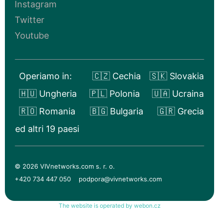
Instagram
Twitter
Youtube
Operiamo in:
🇨🇿 Cechia
🇸🇰 Slovakia
🇭🇺 Ungheria
🇵🇱 Polonia
🇺🇦 Ucraina
🇷🇴 Romania
🇧🇬 Bulgaria
🇬🇷 Grecia
ed altri 19 paesi
© 2026 VIVnetworks.com s. r. o.
+420 734 447 050
podpora@vivnetworks.com
The website is operated by webon.cz