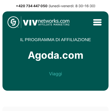
+420 734 447 050
(lunedi–venerdi: 8:30–16:30)
Skip
to
content
VIVnetworks.com
Nejvýkonnější affiliate síť v CEE
IL PROGRAMMA DI AFFILIAZIONE
Agoda.com
Viaggi