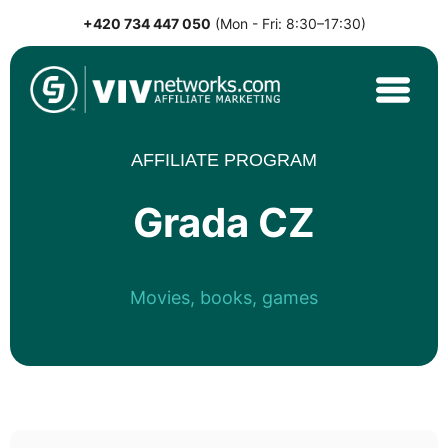
+420 734 447 050
(Mon - Fri: 8:30–17:30)
Skip
to
content
VIVnetworks.com
Nejvýkonnější affiliate síť v CEE
AFFILIATE PROGRAM
Grada CZ
Movies, books, games