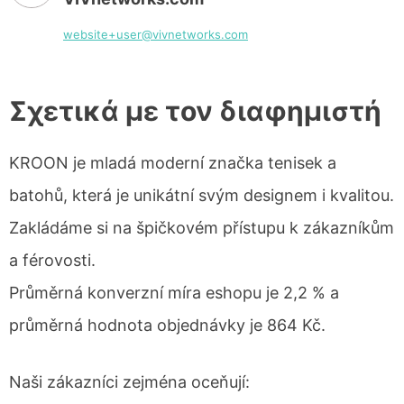
website+user@vivnetworks.com
Σχετικά με τον διαφημιστή
KROON je mladá moderní značka tenisek a
batohů, která je unikátní svým designem i kvalitou.
Zakládáme si na špičkovém přístupu k zákazníkům
a férovosti.
Průměrná konverzní míra eshopu je 2,2 % a
průměrná hodnota objednávky je 864 Kč.
Naši zákazníci zejména oceňují: