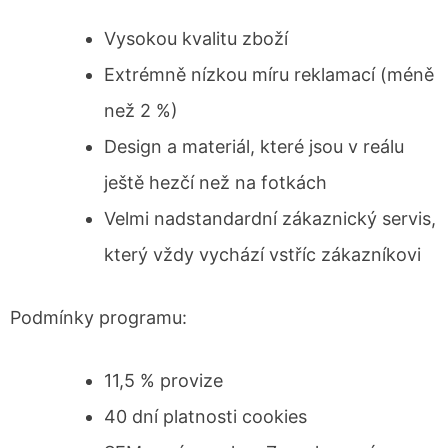
Vysokou kvalitu zboží
Extrémně nízkou míru reklamací (méně
než 2 %)
Design a materiál, které jsou v reálu
ještě hezčí než na fotkách
Velmi nadstandardní zákaznický servis,
který vždy vychází vstříc zákazníkovi
Podmínky programu:
11,5 % provize
40 dní platnosti cookies