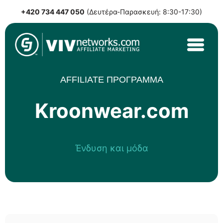
+420 734 447 050
(Δευτέρα-Παρασκευή: 8:30-17:30)
Skip
to
content
VIVnetworks.com
Nejvýkonnější affiliate síť v CEE
AFFILIATE ΠΡΟΓΡΑΜΜΑ
Kroonwear.com
Ένδυση και μόδα