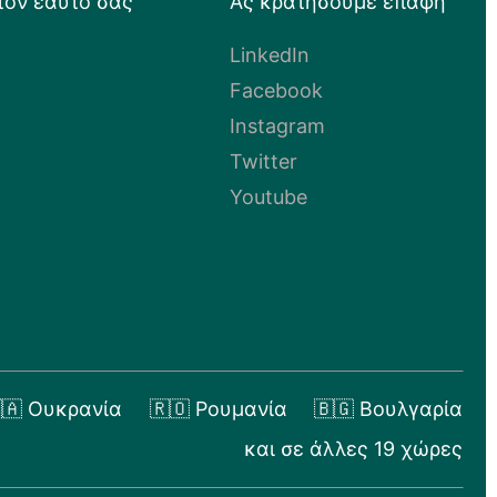
τον εαυτό σας
Ας κρατήσουμε επαφή
LinkedIn
Facebook
Instagram
Twitter
Youtube
🇦 Ουκρανία
🇷🇴 Ρουμανία
🇧🇬 Βουλγαρία
και σε άλλες 19 χώρες