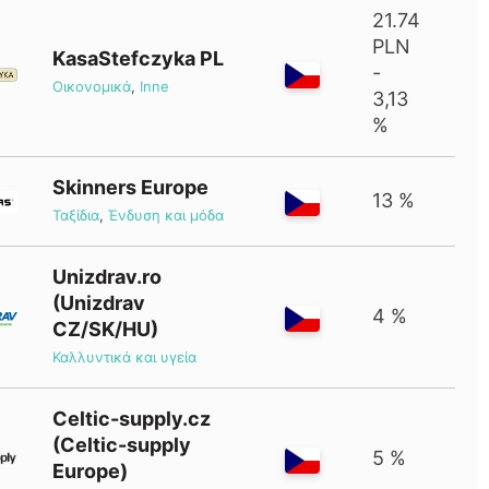
21.74
PLN
KasaStefczyka PL
-
Οικονομικά
,
Inne
3,13
%
Skinners Europe
13 %
Ταξίδια
,
Ένδυση και μόδα
Unizdrav.ro
(Unizdrav
4 %
CZ/SK/HU)
Καλλυντικά και υγεία
Celtic-supply.cz
(Celtic-supply
5 %
Europe)