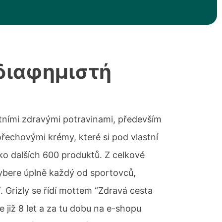
 διαφημιστή
litními zdravými potravinami, především
echovými krémy, které si pod vlastní
ko dalších 600 produktů. Z celkové
vybere úplně každý od sportovců,
í. Grizly se řídí mottem “Zdravá cesta
 již 8 let a za tu dobu na e-shopu