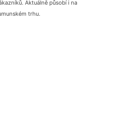
ákazníků. Aktuálně působí i na
umunském trhu.