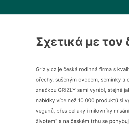
Σχετικά με τον
Grizly.cz je česká rodinná firma s kva
ořechy, sušeným ovocem, semínky a oř
značkou GRIZLY sami vyrábí, stejně ja
nabídky více než 10 000 produktů si 
veganů, přes celiaky i milovníky mlsán
životem” a na českém trhu se pohybuje