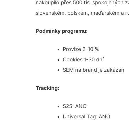
nakoupilo přes 500 tis. spokojených z
slovenském, polském, maďarském a r
Podmínky programu:
Provize 2-10 %
Cookies 1-30 dní
SEM na brand je zakázán
Tracking:
S2S: ANO
Universal Tag: ANO