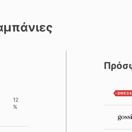
αμπάνιες
Πρόσ
12
%