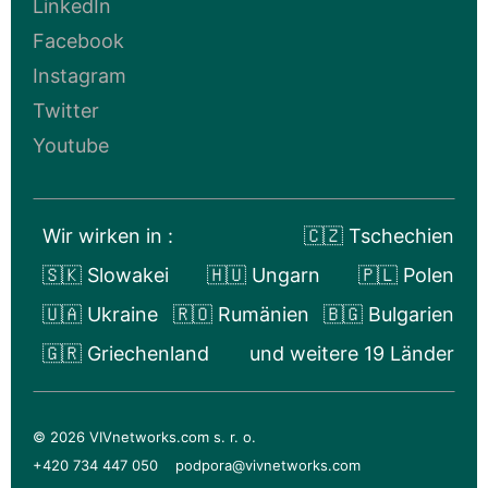
LinkedIn
Facebook
Instagram
Twitter
Youtube
Wir wirken in :
🇨🇿 Tschechien
🇸🇰 Slowakei
🇭🇺 Ungarn
🇵🇱 Polen
🇺🇦 Ukraine
🇷🇴 Rumänien
🇧🇬 Bulgarien
🇬🇷 Griechenland
und weitere 19 Länder
© 2026 VIVnetworks.com s. r. o.
+420 734 447 050
podpora@vivnetworks.com