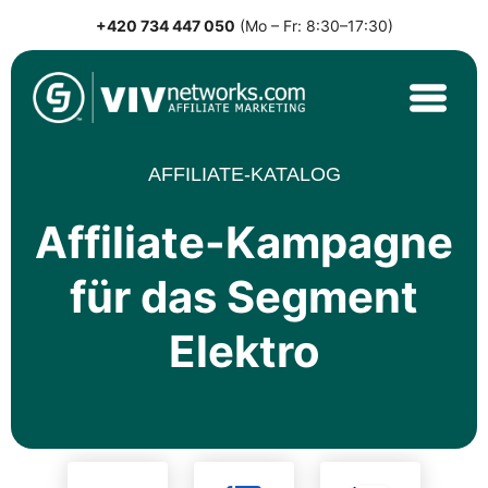
+420 734 447 050
(Mo – Fr: 8:30–17:30)
Skip
to
content
VIVnetworks.com
Nejvýkonnější affiliate síť v CEE
AFFILIATE-KATALOG
Affiliate-Kampagne
für das Segment
Elektro