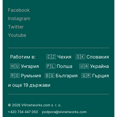
Facebook
Instagram
Twitter
Youtube
Работим в:
🇨🇿 Чехия
🇸🇰 Словакия
🇭🇺 Унгария
🇵🇱 Полша
🇺🇦 Украйна
🇷🇴 Румъния
🇧🇬 България
🇬🇷 Гърция
и още 19 държави
© 2026 VIVnetworks.com s. r. o.
+420 734 447 050
podpora@vivnetworks.com