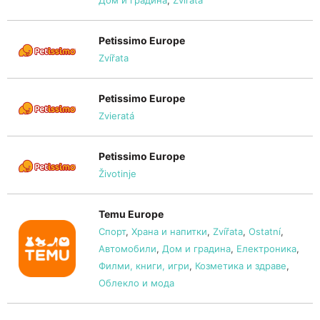
Дом и градина
,
Zvířata
Petissimo Europe
Zvířata
Petissimo Europe
Zvieratá
Petissimo Europe
Životinje
Temu Europe
Спорт
,
Храна и напитки
,
Zvířata
,
Ostatní
,
Автомобили
,
Дом и градина
,
Електроника
,
Филми, книги, игри
,
Козметика и здраве
,
Облекло и мода