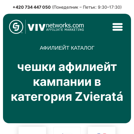
+420 734 447 050
(Понеделник – Петък: 9:30–17:30)
Skip
to
content
VIVnetworks.com
Nejvýkonnější affiliate síť v CEE
АФИЛИЕЙТ КАТАЛОГ
чешки афилиейт
кампании в
категория Zvieratá