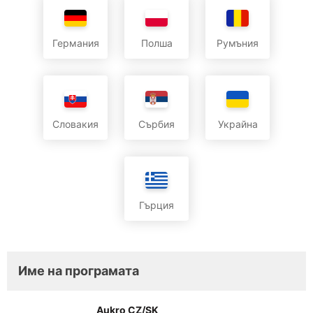
Германия
Полша
Румъния
Словакия
Сърбия
Украйна
Гърция
Име на програмата
Aukro CZ/SK