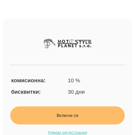
комисионна:
10 %
бисквитки:
30 дни
Включи се
Нямам регистрация