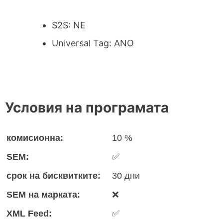
S2S: NE
Universal Tag: ANO
Условия на програмата
комисионна:
10 %
SEM:
✅
срок на бисквитките:
30 дни
SEM на марката:
❌
XML Feed:
✅