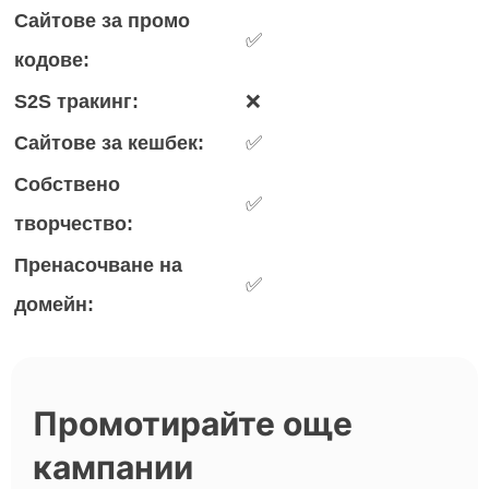
Сайтове за промо
✅
кодове:
S2S тракинг:
❌
Сайтове за кешбек:
✅
Собствено
✅
творчество:
Пренасочване на
✅
домейн:
Промотирайте още
кампании