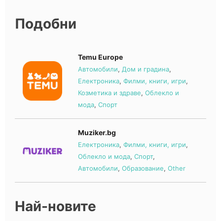
Подобни
Temu Europe
Автомобили
,
Дом и градина
,
Електроника
,
Филми, книги, игри
,
Козметика и здраве
,
Облекло и
мода
,
Спорт
Muziker.bg
Електроника
,
Филми, книги, игри
,
Облекло и мода
,
Спорт
,
Автомобили
,
Образование
,
Other
Най-новите