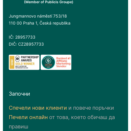
(Member of Publicis Groupe)
Jungmannovo náměstí 753/18
110 00 Praha 1, Česká republika
IČ: 28957733
DIČ: CZ28957733
Започни
Спечели нови клиенти
и повече поръчки
Печели онлайн
от това, което обичаш да
правиш