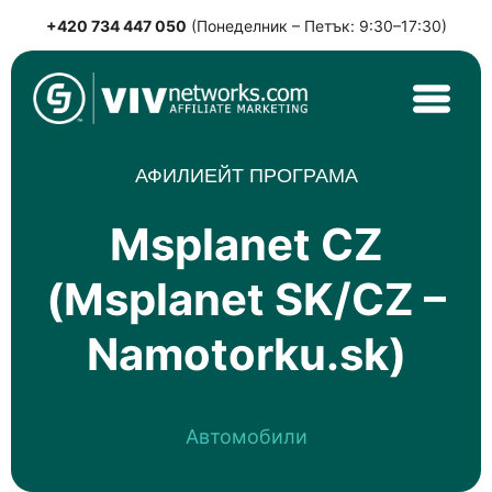
+420 734 447 050
(Понеделник – Петък: 9:30–17:30)
Skip
to
content
VIVnetworks.com
Nejvýkonnější affiliate síť v CEE
АФИЛИЕЙТ ПРОГРАМА
Msplanet CZ
(Msplanet SK/CZ –
Namotorku.sk)
Автомобили