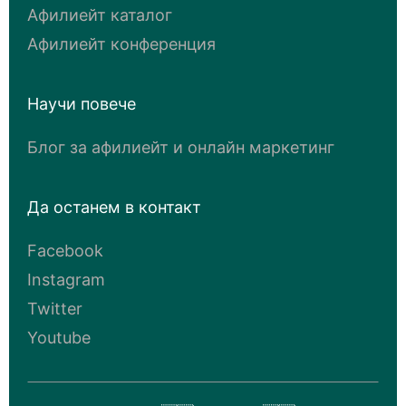
Афилиейт каталог
Афилиейт конференция
Научи повече
Блог за афилиейт и онлайн маркетинг
Да останем в контакт
Facebook
Instagram
Twitter
Youtube