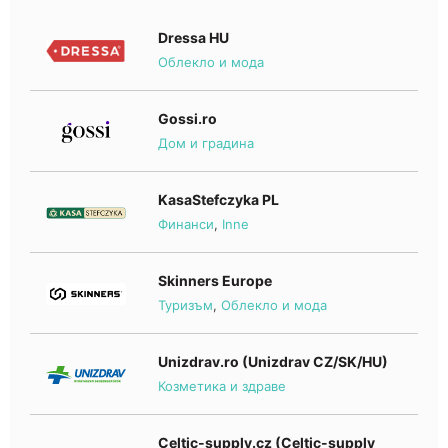
Dressa HU
Облекло и мода
Gossi.ro
Дом и градина
KasaStefczyka PL
Финанси
,
Inne
Skinners Europe
Туризъм
,
Облекло и мода
Unizdrav.ro (Unizdrav CZ/SK/HU)
Козметика и здраве
Celtic-supply.cz (Celtic-supply