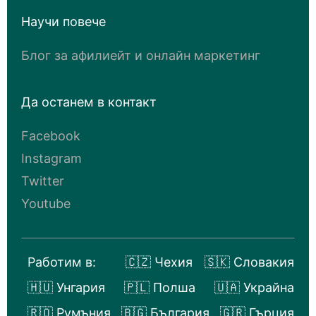
Научи повече
Блог за афилиейт и онлайн маркетинг
Да останем в контакт
Facebook
Instagram
Twitter
Youtube
Работим в:
🇨🇿 Чехия
🇸🇰 Словакия
🇭🇺 Унгария
🇵🇱 Полша
🇺🇦 Украйна
🇷🇴 Румъния
🇧🇬 България
🇬🇷 Гърция