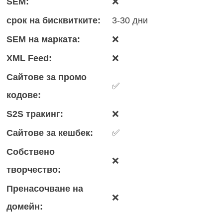
SEM:
❌
срок на бисквитките:
3-30 дни
SEM на марката:
❌
XML Feed:
❌
Сайтове за промо
✅
кодове:
S2S тракинг:
❌
Сайтове за кешбек:
✅
Собствено
❌
творчество:
Пренасочване на
❌
домейн: