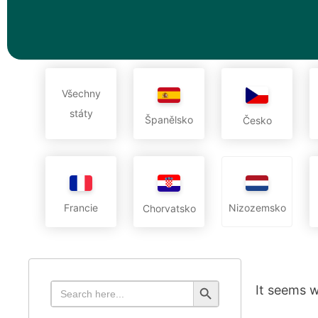
Všechny
státy
Španělsko
Česko
Francie
Nizozemsko
Chorvatsko
Search Button
Search
It seems w
for: