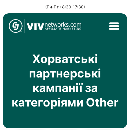
(Пн-Пт : 8:30-17:30)
Skip
to
content
VIVnetworks.com
Nejvýkonnější affiliate síť v CEE
Хорватські
партнерські
кампанії за
категоріями Other