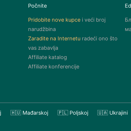
Počnite
Ed
Pridobite nove kupce
i veći broj
Бл
narudžbina
ма
Zaradite na Internetu
radeći ono što
vas zabavlja
Affiliate katalog
Affiliate konferencije
j
🇭🇺 Mađarskoj
🇵🇱 Poljskoj
🇺🇦 Ukrajini