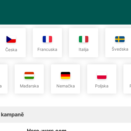
Švedska
Francuska
Italija
Česka
a
Mađarska
Nemačka
Poljska
 kampaně
Hero-wars.com