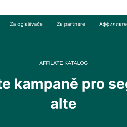
Za oglašivače
Za partnere
Аффилиате
AFFILATE KATALOG
iate kampaně pro s
alte