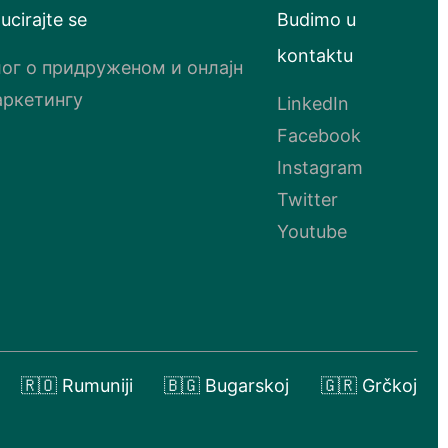
ucirajte se
Budimo u
kontaktu
ог о придруженом и онлајн
ркетингу
LinkedIn
Facebook
Instagram
Twitter
Youtube
🇷🇴 Rumuniji
🇧🇬 Bugarskoj
🇬🇷 Grčkoj