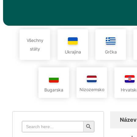
Všechny
státy
Ukrajina
Grčka
Nizozemsko
Bugarska
Hrvatsk
Název
Search Button
Search
for: